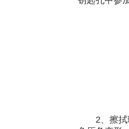
钥匙孔中参
2、擦拭玻