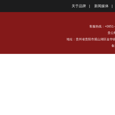
关于品牌
|
新闻媒体
|
客服热线：+0851-8
贵公网
地址：贵州省贵阳市观山湖区金华镇下铺村
备