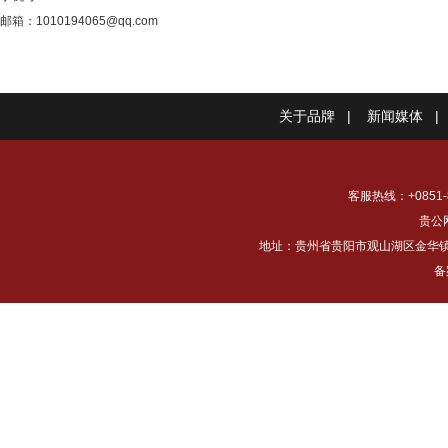
邮箱：1010194065@qq.com
关于品牌
|
新闻媒体
|
客服热线：+0851-8
贵公网
地址：贵州省贵阳市观山湖区金华镇下铺村
备